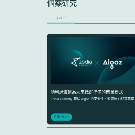
個案研究
すべて
順利過渡到為未來做好準備的商業模式
Zodia Custody 確保 Algoz 的安全性、監管信心和策略
記事を読む