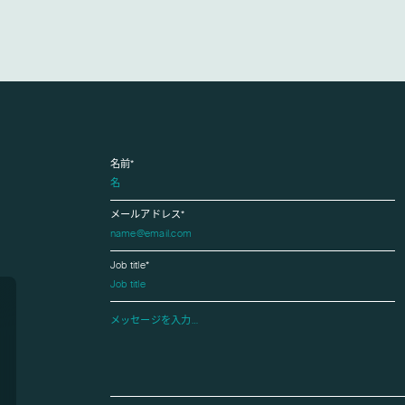
名前*
メールアドレス*
Job title*
Please leave this field empty.