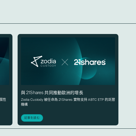
與 21Shares 共同推動歐洲的增長
擴展性
Zodia Custody 被任命為 21Shares 實物支持 ABTC ETP 的託管
機構
記事を読む