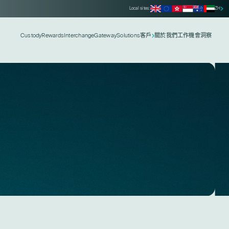
Local sites:
ZH
Custody
Rewards
Interchange
Gateway
Solutions
客戶
關於我們
工作機會
洞察