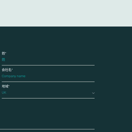
姓*
会社名*
地域*