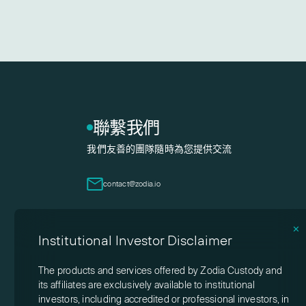
聯繫我們
我們友善的團隊隨時為您提供交流
contact@zodia.io
✕
Institutional Investor Disclaimer
The products and services offered by Zodia Custody and
its affiliates are exclusively available to institutional
investors, including accredited or professional investors, in