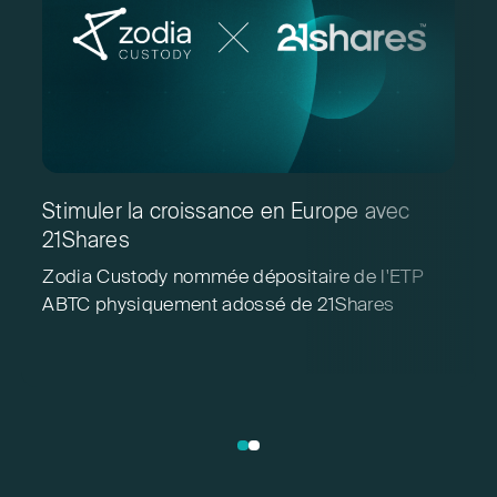
Stimuler la croissance en Europe avec
U
21Shares
d
Zodia Custody nommée dépositaire de l'ETP
Z
ABTC physiquement adossé de 21Shares
r
A